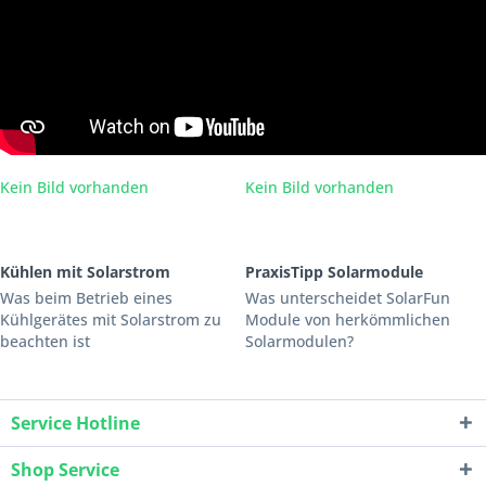
Kein Bild vorhanden
Kein Bild vorhanden
Kühlen mit Solarstrom
PraxisTipp Solarmodule
Was beim Betrieb eines
Was unterscheidet SolarFun
Kühlgerätes mit Solarstrom zu
Module von herkömmlichen
beachten ist
Solarmodulen?
Service Hotline
Shop Service