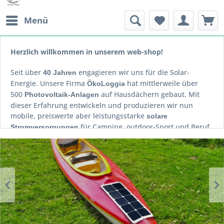
Menü
Herzlich willkommen in unserem web-shop!
Seit über
engagieren wir uns für die Solar-
40 Jahren
Energie. Unsere Firma
hat mittlerweile über
ÖkoLoggia
500
auf Hausdächern
gebaut.
Mit
Photovoltaik-Anlagen
dieser Erfahrung entwickeln und produzieren wir nun
mobile, preiswerte aber leistungsstarke
solare
für Camping, outdoor-Sport und Beruf.
Stromversorgungen
Wir liefern
Ladegeräte für
Stromversorgungen
Smartphones,
für
,
und
bis hin zu Systemen
Kühlbox
Laptop
eMobile
für
,
,
,
und
.
KFZ
Wohnmobil
Caravan
Boot
Wochenend-Haus
Alle unsere unsere Produkte sind auch für technische Laien
leicht zu benutzen-
! Für
bei
plug&play
Sonderlösungen
ungewöhnlichen Einsatzgebieten sprechen Sie mich an! Der
shop wird ständig erweitert und noch sind einige Artikel