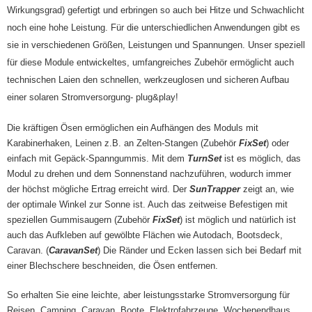
Wirkungsgrad
)
gefertigt und erbringen so auch bei Hitze und Schwachlicht
noch eine hohe Leistung. Für die unterschiedlichen Anwendungen gibt es
sie in verschiedenen Größen, Leistungen und Spannungen. Unser speziell
für diese Module entwickeltes, umfangreiches Zubehör ermöglicht auch
technischen Laien den schnellen, werkzeuglosen und sicheren Aufbau
einer solaren Stromversorgung- plug&play!
Die kräftigen Ösen ermöglichen ein Aufhängen des Moduls mit
Karabinerhaken, Leinen z.B. an Zelten-Stangen (Zubehör
FixSet
) oder
einfach mit Gepäck-Spanngummis. Mit dem
TurnSet
ist es möglich, das
Modul zu drehen und dem Sonnenstand nachzuführen, wodurch immer
der höchst mögliche Ertrag erreicht wird. Der
SunTrapper
zeigt an, wie
der optimale Winkel zur Sonne ist. Auch das zeitweise Befestigen mit
speziellen Gummisaugern (Zubehör
FixSet
)
ist möglich
und natürlich ist
auch das Aufkleben auf gewölbte Flächen wie Autodach, Bootsdeck,
Caravan. (
CaravanSet
) Die Ränder und Ecken lassen sich bei Bedarf mit
einer Blechschere beschneiden, die Ösen entfernen.
So erhalten Sie eine leichte, aber leistungsstarke Stromversorgung für
Reisen, Camping, Caravan, Boote, Elektrofahrzeuge, Wochenendhaus,